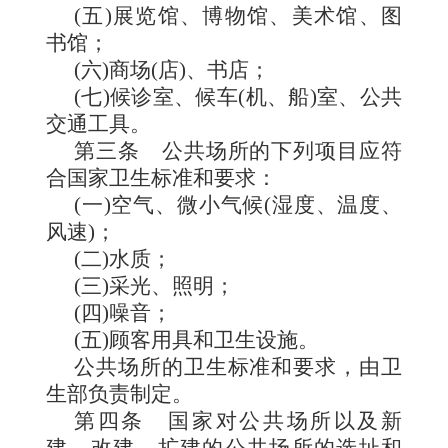
(
五
)
展览馆、博物馆、美术馆、图
书馆；
(
六
)
商场
(
店
)
、书店；
(
七
)
候诊室、候车
(
机、船
)
室、公共
交通工具。
第三条
公共场所的
下列项目应符
合国家卫生标准和要求：
(
一
)
空气、微小气候
(
湿度、温度、
风速
)
；
(
二
)
水质；
(
三
)
采光、照明；
(
四
)
噪音；
(
五
)
顾客用具和卫生设施。
公共场所的卫生标准和要求，由卫
生部负责制定。
第四条
国家对
公共场所以及新
建、改建、扩建的公共场所的选址和