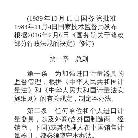
(1989
年
10
月
11
日国务院批准
1989
年
11
月
4
日国家技术监督局发布
根据
2016
年
2
月
6
日《国务院关于修改
部分行政法规的决定》修订
)
第一章 总
则
第一条
为加强进口计量器具的
监督管理，根据《中华人民共和国计
量法》和《中华人民共和国计量法实
施细则》的有关规定，制定本办法。
第二条
任何单位和个人进口计
量器具，以及外商
(
含外国制造商、经
销商，下同
)
或其代理人在中国销售计
量器具，都必须遵守本办法。