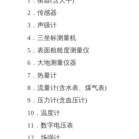
1
．衡器
(
含天平
)
2
．传感器
3
．声级计
4
．三坐标测量机
5
．表面粗糙度测量仪
6
．大地测量仪器
7
．热量计
8
．流量计
(
含水表、煤气表
)
9
．压力计
(
含血压计
)
10
．温度计
11
．数字电压表
12
．场强计