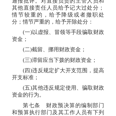
通报批评。对直接负责的主管人员和
其他直接责任人员给予记大过处分；
情节较重的，给予降级或者撤职处
分；情节严重的，给予开除处分：
(
一
)
以虚报、冒领等手段骗取财政
资金；
(
二
)
截留、挪用财政资金；
(
三
)
滞留应当下拨的财政资金；
(
四
)
违反规定扩大开支范围，提高
开支标准；
(
五
)
其他违反规定使用、骗取财政
资金的行为。
第七条
财政预决算的编制部门
和预算执行部门及其工作人员有下列