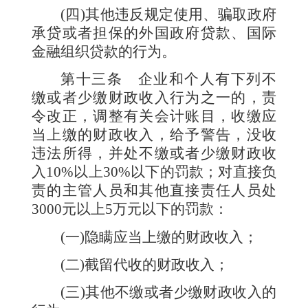
(
四
)
其他违反规定使用、骗取政府
承贷或者担保的外国政府贷款、国际
金融组织贷款的行为。
第十三条
企业和个人有下列不
缴或者少缴财政收入行为之一的，责
令改正，调整有关会计账目，收缴应
当上缴的财政收入，给予警告，没收
违法所得，并处不缴或者少缴财政收
入
10%
以上
30%
以下的罚款；对直接负
责的主管人员和其他直接责任人员处
3000
元以上
5
万元以下的罚款：
(
一
)
隐瞒应当上缴的财政收入；
(
二
)
截留代收的财政收入；
(
三
)
其他不缴或者少缴财政收入的