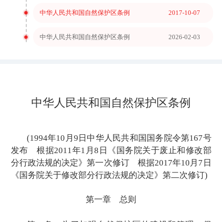
中华人民共和国自然保护区条例
2017-10-07
中华人民共和国自然保护区条例
2026-02-03
中华人民共和国自然保护区