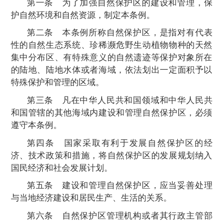
(1994
年
10
月
9
日中华人民共和国国务院
发布 根据
2011
年
1
月
8
日《国务院关于废止
分行政法规的决定》第一次修订 根据
2017
《国务院关于修改部分行政法规的决定》第
第一章 总则
第一条
为了加强自然保护区的建设和
护自然环境和自然资源，制定本条例。
第二条
本条例所称自然保护区，是指
性的自然生态系统、珍稀濒危野生动植物物
集中分布区、有特殊意义的自然遗迹等保护
的陆地、陆地水体或者海域，依法划出一定
特殊保护和管理的区域。