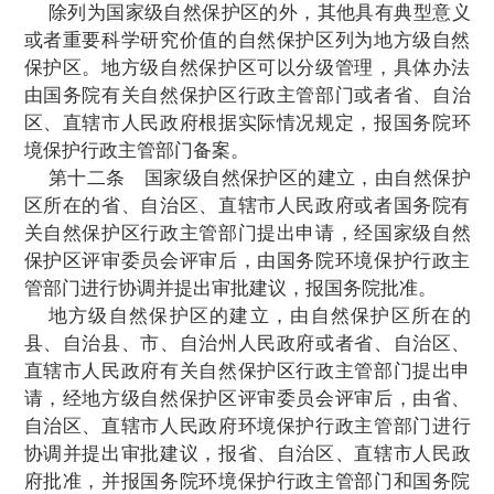
第十条
凡具有下列条件之一的，应当建
护区：
(
一
)
典型的自然地理区域、有代表性的自
统区域以及已经遭受破坏但经保护能够恢复
然生态系统区域；
(
二
)
珍稀、濒危野生动植物物种的天然集
域；
(
三
)
具有特殊保护价值的海域、海岸、
地、内陆水域、森林、草原和荒漠；
(
四
)
具有重大科学文化价值的地质构造
洞、化石分布区、冰川
、火山、温泉等自然
(
五
)
经国务院或者省、自治区、直辖市人
准，需要予以特殊保护的其他自然区域。
第十一条
自然保护区分为国家级自然保