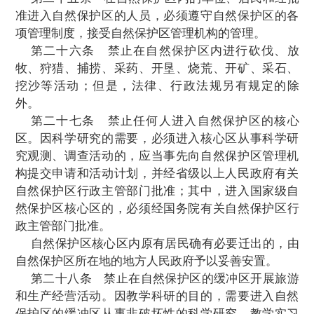
第十九条
全国自然保护区管理的技术
准，由国务院环境保护行政主管部门组织国
自然保护区行政主管部门制定。
国务院有关自然保护区行政主管部门可以
分工，制定有关类型自然保护区管理的技术
国务院环境保护行政主管部门备案。
第二十条
县级以上人民政府环境保护行
门有权对本行政区域内各类自然保护区的
管
督检查；县级以上人民政府有关自然保护区
部门有权对其主管的自然保护区的管理进
查。被检查的单位应当如实反映情况
，提
供
料。检查者应当为被检查的单位保守技术秘
秘密。
第二十一条
国家级自然保护区，由其
省、自治区、直辖市人民政府有关自然保护