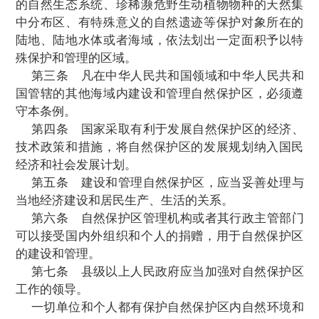
行政法规的决定》
修订
)
第一章 总 则
第一条
为了加强自然保护
区的建设和
管
自然环境和自然资源，制定本条例。
第二条
本条例所称自然保护区，是指对
的自然生态系统、珍稀濒危野生动植物物种
中分布区、有特殊意义的自然遗迹等保护对
陆地、陆地水体或者海域，依法划出一定面
殊保护和管理的区域。
第三条
凡在中华人民共和国领域和中华
国管辖的其他海域内建设和管理自然保护区
守本条例。