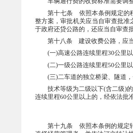
车辆通行费的收费标准需要调
第十七条
依照本条例规定的
整方案，审批机关应当自审查批准
于政府还贷公路的，还应当自审查
第十八条
建设收费公路，应
(
一
)
高速公路连续里程
30
公里以
(
二
)
一级公路连续里程
50
公里以
(
三
)
二车道的独立桥梁、隧道，
技术等级为二级以下
(
含二级
)
的
连续里程
60
公里以上的，经依法批
第十九条
依照本条例的规定