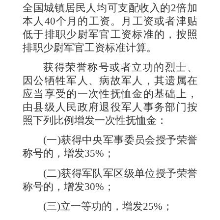
全国城镇居民人均可支配收入的
2
倍加
本人
40
个月的工资。月工资或者津贴
低于排职少尉军官工资标准的，按照
排职少尉军官工资标准计算。
获得荣誉称号或者立功的烈士、
因公牺牲军人、病故军人，其遗属在
应当享受的一次性抚恤金的基础上，
由县级人民政府退役军人事务部门按
照下列比例增发一次性抚恤金：
(
一
)
获得中央军事委员会授予荣誉
称号的，增发
35%
；
(
二
)
获得军队军区级单位授予荣誉
称号的，增发
30%
；
(
三
)
立一等功的，增发
25%
；