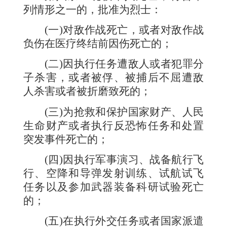
列情形之一的，批准为烈士：
(
一
)
对敌作战死亡，或者对敌作战
负伤在医疗终结前因伤死亡的；
(
二
)
因执行任务遭敌人或者犯罪分
子杀害，或者被俘、被捕后不屈遭敌
人杀害或者被折磨致死的；
(
三
)
为抢救和保护国家财产、人民
生命财产或者执行反恐怖任务和处置
突发事件死亡的；
(
四
)
因执行军事演习、战备航行飞
行、空降和导弹发射训练、试航试飞
任务以及参加武器装备科研试验死亡
的；
(
五
)
在执行外交任务或者国家派遣