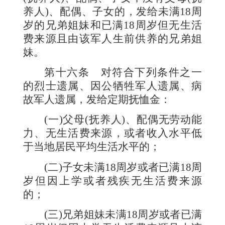
养人
)
、配偶、子女的，发给未满
18
周
岁的兄弟姐妹和已满
18
周岁但无生活
费来源且由该军人生前供养的兄弟姐
妹。
第十六条
对符合下列条件之一
的烈士遗属、因公牺牲军人遗属、病
故军人遗属，发给定期抚恤金：
(
一
)
父母
(
抚养人
)
、配偶无劳动能
力、无生活费来源，或者收入水平低
于当地居民平均生活水平的；
(
二
)
子女未满
18
周岁或者已满
18
周
岁但因上学或者残疾无生活费来源
的；
(
三
)
兄弟姐妹未满
18
周岁或者已满