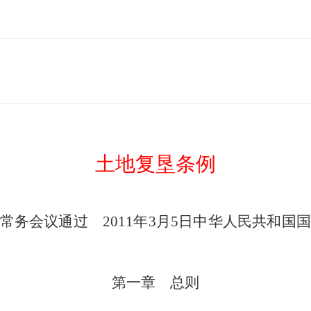
土地复垦条例
次常务会议通过
2011
年
3
月
5
日中华人民共和国
第一章 总则