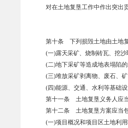
对在土地复垦工作中作出突出
第十条
下列损毁土地由土地复
(
一
)
露天采矿、烧制砖瓦、挖沙
(
二
)
地下采矿等造成地表塌陷的
(
三
)
堆放采矿剥离物、废石、矿
(
四
)
能源、交通、水利等基础设
第十一条
土地复垦义务人应当
第十二条
土地复垦方案应当包
(
一
)
项目概况和项目区土地利用