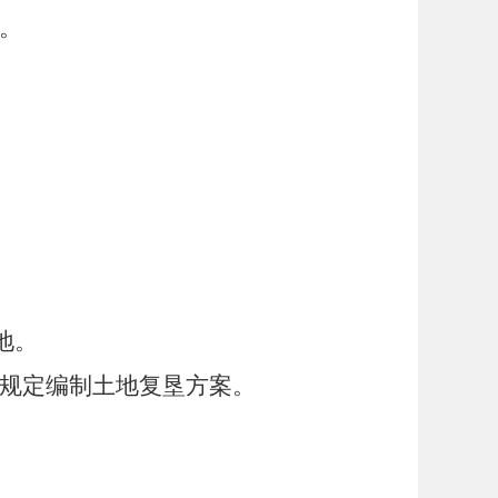
。
地。
规定编制土地复垦方案。