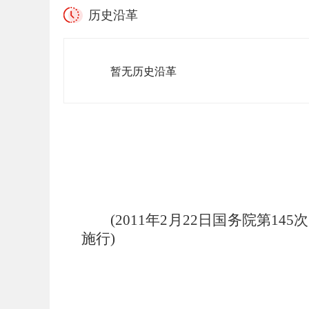
历史沿革
暂无历史沿革
(2011
年
2
月
22
日国务院第
145
施行
)