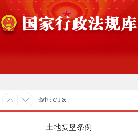
命中：
0
/
1
次
土地复垦条例