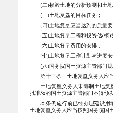
(
二
)
损毁土地的分析预测和土地
(
三
)
土地复垦的目标任务；
(
四
)
土地复垦应当达到的质量要
(
五
)
土地复垦工程和投资估
(
概
)
(
六
)
土地复垦费用的安排；
(
七
)
土地复垦工作计划与进度安
(
八
)
国务院国土资源主管部门规
第十三条
土地复垦义务人应当
土地复垦义务人未编制土地复
批准权的国土资源主管部门不得颁
本条例施行前已经办理建设用
土地复垦义务人应当按照国务院国