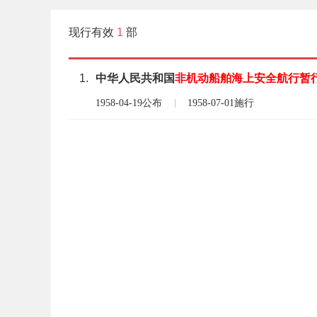
现行有效
1
部
1.
中华人民共和国
非
机动船舶
海上
安全
航行
暂
1958-04-19公布
1958-07-01施行