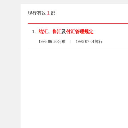
现行有效
1
部
1.
结汇
、
售汇
及
付汇
管理
规定
1996-06-20公布
1996-07-01施行