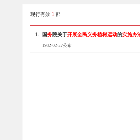
现行有效
1
部
1.
国
务
院关于
开展
全民
义务
植树
运动
的
实施
办
1982-02-27公布