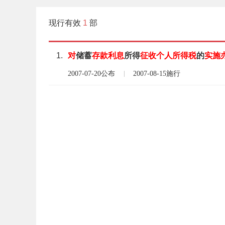
现行有效
1
部
1.
对
储蓄
存款
利息
所得
征收
个
人所得税
的
实施
2007-07-20公布
2007-08-15施行