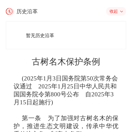
历史沿革
收起
暂无历史沿革
古树名木保护条例
(202
5
年
1
月
3
日国务院第
50
次常务会
议通过 202
5
年1月
25
日中华人民共和
国国务院令
第800号公布
自2025年
3
月15日起施行)
第一条
为了加强对古树名木的保
护，推进生态文明建设，传承中华优