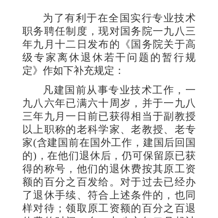
为了有利于在全国实行专业技术
职务聘任制度，现对国务院
一九八三
年
九
月
十二
日发布的《国务院关于高
级专家离休退休若干问题的暂行规
定》作如下补充规定：
凡建国前从事专业技术工作，
一
九八六
年已满
六十
周岁，并于
一九八
三
年
九
月
一
日前已获得相当于副教授
以上职称的老科学家、老教授、老专
家
(
含建国前在国外工作，建国后回国
的
)
，在他们退休后，仍可保留原已获
得的称号，他们的退休费按其原工资
额的百分之百发给。对于过去已经办
了退休手续、符合上述条件的，也同
样对待；领取原工资额的百分之百退