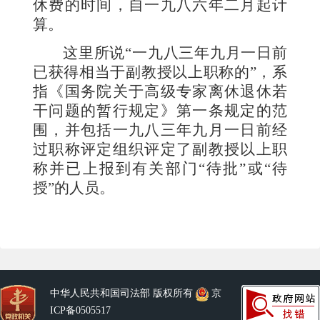
休费的时间，自
一九八六
年
二
月起计
算。
这里所说
“
一九八三
年
九
月
一
日前
已获得相当于副教授以上职称的
”
，系
指《国务院关于高级专家离休退休若
干问题的暂行规定》第一条规定的范
围，并包括
一九八三
年
九
月
一
日前经
过职称评定组织评定了副教授以上职
称并已上报到有关部门
“
待批
”
或
“
待
授
”
的人员。
中华人民共和国司法部 版权所有
京
ICP备0505517