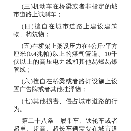
(
三
)
机动车在桥梁或者非指定的城
市道路上试刹车；
(
四
)
擅自在城市道路上建设建筑
物、构筑物；
(
五
)
在桥梁上架设压力在
4
公斤
/
平方
厘米
(0.4
兆帕
)
以上的煤气管道、
10
千
伏以上的高压电力线和其他易燃易爆
管线；
(
六
)
擅自在桥梁或者路灯设施上设
置广告牌或者其他挂浮物；
(
七
)
其他损害、侵占城市道路的行
为。
第二十八条
履带车、铁轮车或者
超重、超高、超长车辆需要在城市道