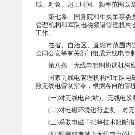
域、对象、起止时间、频率范围以
第七条
国务院和中央军事委员
管理机构和军队电磁频谱管理机构
工作。
在省、自治区、直辖市范围内
会同公安等有关部门组成无线电管
第八条
无线电管制协调机构应
国家无线电管理机构和军队电
照无线电管制指令，根据各自的管
(
一
)
对无线电台
(
站
)
、无线电发
(
二
)
对电磁环境进行监测，对无
(
三
)
采取电磁干扰等技术阻断措
(
四
)
限制或者禁止无线电台
(
站
)