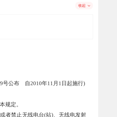
收起
9
号公布 自
2010
年
11
月
1
日起施行
)
本规定。
或者禁止无线电台
(
站
)
、无线电发射