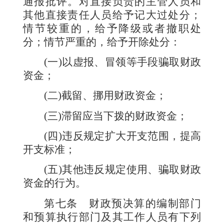
通报批评。对直接负责的主管人员和
其他直接责任人员给予记大过处分；
情节较重的，给予降级或者撤职处
分；情节严重的，给予开除处分：
(
一
)
以虚报、冒领等手段骗取财政
资金；
(
二
)
截留、挪用财政资金；
(
三
)
滞留应当下拨的财政资金；
(
四
)
违反规定扩大开支范围，提高
开支标准；
(
五
)
其他违反规定使用、骗取财政
资金的行为。
第七条
财政预决算的编制部门
和预算执行部门及其工作人员有下列