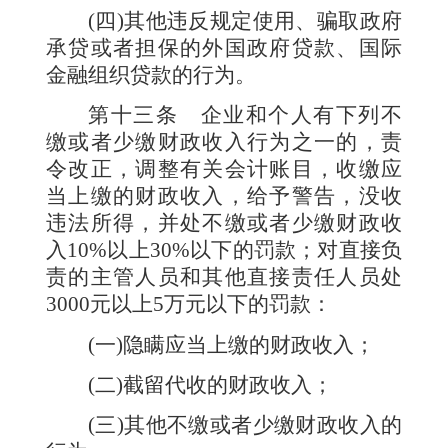
(
四
)
其他违反规定使用、骗取政府
承贷或者担保的外国政府贷款、国际
金融组织贷款的行为。
第十三条
企业和个人有下列不
缴或者少缴财政收入行为之一的，责
令改正，调整有关会计账目，收缴应
当上缴的财政收入，给予警告，没收
违法所得，并处不缴或者少缴财政收
入
10%
以上
30%
以下的罚款；对直接负
责的主管人员和其他直接责任人员处
3000
元以上
5
万元以下的罚款：
(
一
)
隐瞒应当上缴的财政收入；
(
二
)
截留代收的财政收入；
(
三
)
其他不缴或者少缴财政收入的