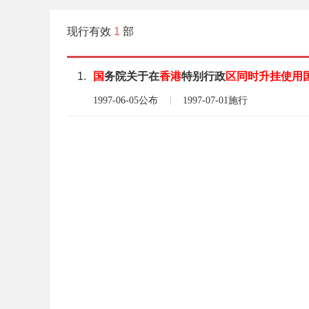
现行有效
1
部
1.
国
务院关于在
香
港
特别行政
区
同时
升挂
使用
1997-06-05公布
1997-07-01施行