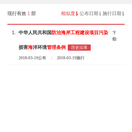
现行有效
1
部
相似度
公布日期
施行日期
1.
中华人民共和国
防治
海岸
工程
建设
项目
污染
下
载
损害
海
洋环境
管理
条例
历史沿革
2018-03-19公布
2018-03-19施行