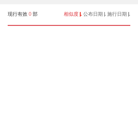
现行有效
0
部
相似度
公布日期
施行日期