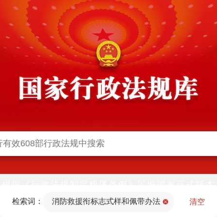
根据《行政法规制定程序条例》汇编国家正式版本
并动态更新，中国政府网与中国政府法制信息网(司
检索词：
消防救援衔标志式样和佩带办法
法部官网)同步公布
清空