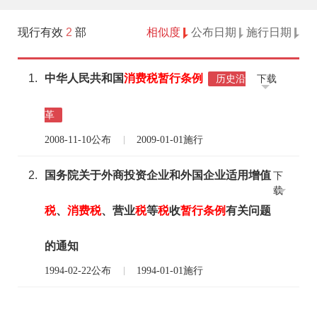
现行有效
2
部
相似度
公布日期
施行日期
1.
中华人民共和国
消费税
暂行
条例
下载
历史沿
革
2008-11-10公布
2009-01-01施行
2.
国务院关于外商投资企业和外国企业适用增值
下
载
税
、
消费税
、营业
税
等
税
收
暂行
条例
有关问题
的通知
1994-02-22公布
1994-01-01施行