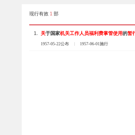
现行有效
1
部
1.
关
于国家
机关
工作人员
福利费
掌管
使用
的
暂
1957-05-22公布
1957-06-01施行