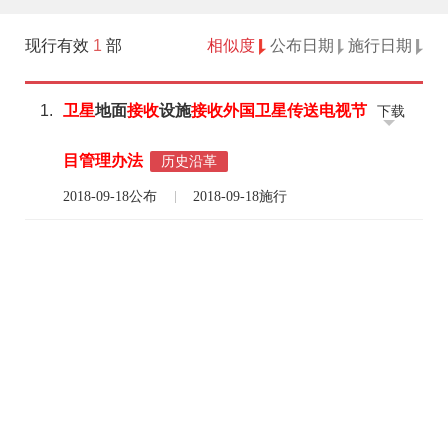
现行有效
1
部
相似度
公布日期
施行日期
1.
卫星
地面
接收
设施
接收
外国
卫星
传送电视
节
下载
目
管理
办法
历史沿革
2018-09-18公布
2018-09-18施行