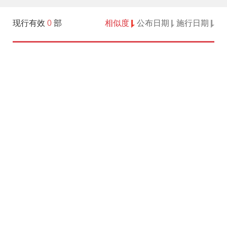
现行有效
0
部
相似度
公布日期
施行日期