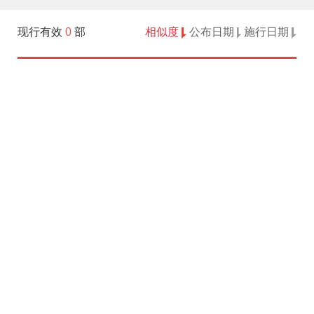
现行有效
0
部
相似度
公布日期
施行日期