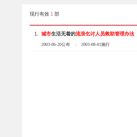
现行有效
1
部
1.
城市
生活无着的
流浪
乞讨人员
救助
管理
办法
2003-06-20公布
2003-08-01施行