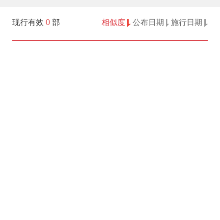
现行有效
0
部
相似度
公布日期
施行日期