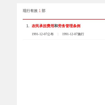
现行有效
1
部
1.
农民
承担
费用
和
劳务
管理
条例
1991-12-07公布
1991-12-07施行